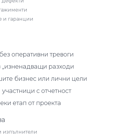
а дефекти
нгажименти
е и гаранции
без оперативни тревоги
з „изненадващи разходи
шите бизнес или лични цели
 участници с отчетност
еки етап от проекта
за
и изпълнители