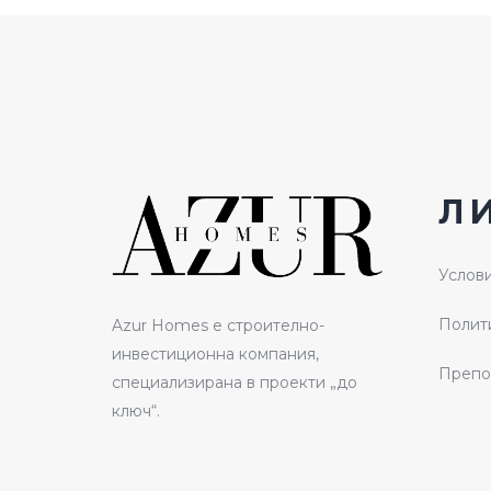
Л
Услови
Полити
Azur Homes е строително-
инвестиционна компания,
Препо
специализирана в проекти „до
ключ“.