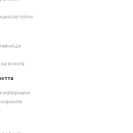
инансов поток
ставчици
на яснота
остта
а материали
и нормите
Р