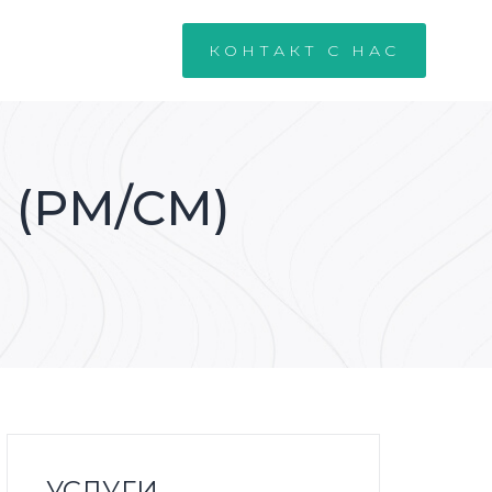
И
КОНТАКТ С НАС
 (PM/CM)
УСЛУГИ