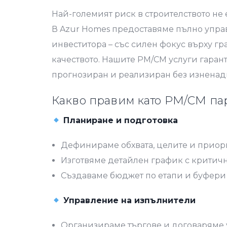
Най-големият риск в строителството не е
В Azur Homes предоставяме пълно управ
инвеститора – със силен фокус върху г
качеството. Нашите PM/CM услуги гарант
прогнозиран и реализиран без изненад
Какво правим като PM/CM па
Планиране и подготовка
Дефинираме обхвата, целите и приор
Изготвяме детайлен график с критич
Създаваме бюджет по етапи и буфери
Управление на изпълнители
Организираме търгове и договаряме