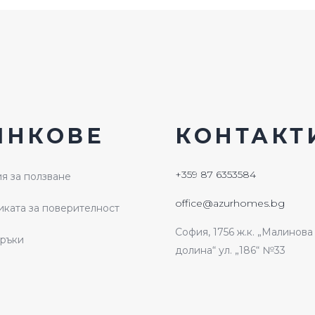
ИНКОВЕ
КОНТАКТ
+359 87 6353584
я за ползване
office@azurhomes.bg
ката за поверителност
София, 1756 ж.к. „Малинова
ръки
долина“ ул. „186“ №33