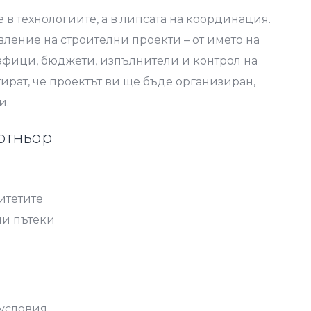
 в технологиите, а в липсата на координация.
ление на строителни проекти – от името на
рафици, бюджети, изпълнители и контрол на
ират, че проектът ви ще бъде организиран,
и.
ртньор
итетите
ни пътеки
 условия