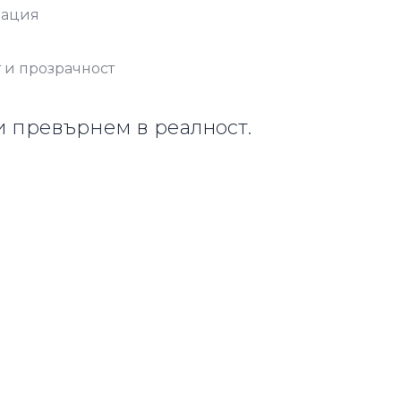
нация
т и прозрачност
и превърнем в реалност.